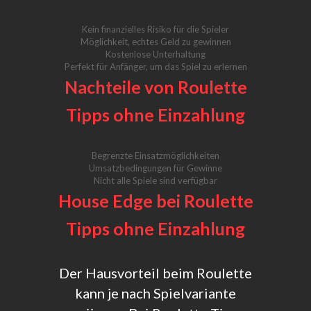
Kein finanzielles Risiko für die Spieler
Möglichkeit, echtes Geld zu gewinnen
Kostenlose Unterhaltung
Perfekt für Anfänger, um das Spiel zu erlernen
Nachteile von Roulette
Tipps ohne Einzahlung
Begrenzte Einsatzmöglichkeiten
Umsatzbedingungen für Gewinne
Nicht alle Spiele sind verfügbar
House Edge bei Roulette
Tipps ohne Einzahlung
Der Hausvorteil beim Roulette
kann je nach Spielvariante