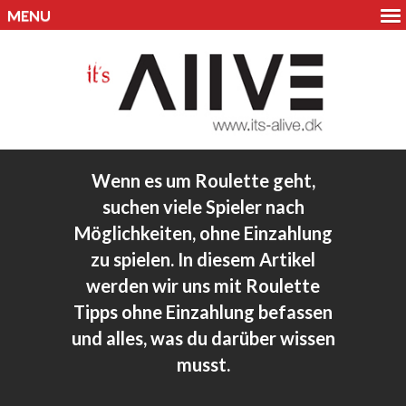
MENU
Wenn es um Roulette geht,
suchen viele Spieler nach
Möglichkeiten, ohne Einzahlung
zu spielen. In diesem Artikel
werden wir uns mit Roulette
Tipps ohne Einzahlung befassen
und alles, was du darüber wissen
musst.