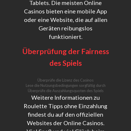
Tablets. Die meisten Online
Casinos bieten eine mobile App
oder eine Website, die auf allen
Geräten reibungslos
funktioniert.
Überprüfung der Fairness
des Spiels
Überprüfe die Lizenz des Casinos
Lese die Nutzungsbedingungen sorgfältig durch
Überprüfe die Auszahlungsquoten des Spiels
Weitere Informationen zu
Roulette Tipps ohne Einzahlung
findest du auf den offiziellen
Websites der Online Casinos.