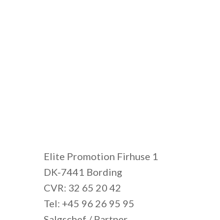
Elite Promotion Firhuse 1
DK-7441 Bording
CVR: 32 65 20 42
Tel: +45 96 26 95 95
Salgschef / Partner