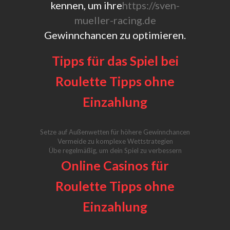
kennen, um ihre
https://sven-
mueller-racing.de
Gewinnchancen zu optimieren.
Tipps für das Spiel bei
Roulette Tipps ohne
Einzahlung
Setze auf Außenwetten für höhere Gewinnchancen
Vermeide zu komplexe Wettstrategien
Übe regelmäßig, um dein Spiel zu verbessern
Online Casinos für
Roulette Tipps ohne
Einzahlung