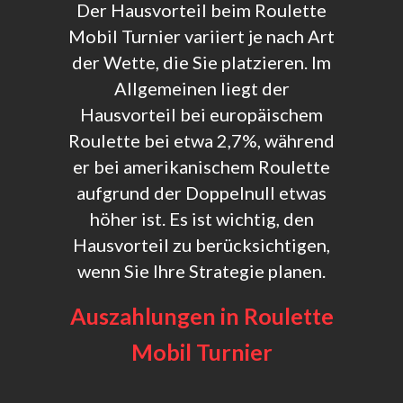
Der Hausvorteil beim Roulette
Mobil Turnier variiert je nach Art
der Wette, die Sie platzieren. Im
Allgemeinen liegt der
Hausvorteil bei europäischem
Roulette bei etwa 2,7%, während
er bei amerikanischem Roulette
aufgrund der Doppelnull etwas
höher ist. Es ist wichtig, den
Hausvorteil zu berücksichtigen,
wenn Sie Ihre Strategie planen.
Auszahlungen in Roulette
Mobil Turnier