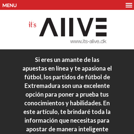
MENU
Si eres un amante de las
apuestas en línea y te apasiona el
fútbol, los partidos de fútbol de
Extremadura son una excelente
opción para poner a prueba tus
conocimientos y habilidades. En
este artículo, te brindaré toda la
información que necesitas para
apostar de manera inteligente