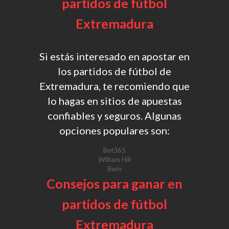
partidos de fútbol
Extremadura
Si estás interesado en apostar en
los partidos de fútbol de
Extremadura, te recomiendo que
lo hagas en sitios de apuestas
confiables y seguros. Algunas
opciones populares son:
Bet365
William Hill
Bwin
Consejos para ganar en
partidos de fútbol
Extremadura