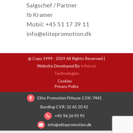
Salgschef / Partner
Ib Kramer
Mobil: +45 51 17 39 11
info@elitepromotion.dk
@ Copy 1999 - 2019 All Rights Reserved |
Website Developed By
Infoicon
Technologies
Cookies
Privacy Policy
Elite Promotion Firhuse 1 DK-7441
Bording CVR: 32 65 20 42
+45 96 26 95 95
info@elitepromotion.dk