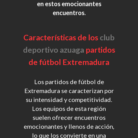
en estos emocionantes
encuentros.
Características de los
club
deportivo azuaga
partidos
de fútbol Extremadura
Los partidos de fútbol de
Extremadura se caracterizan por
su intensidad y competitividad.
Los equipos de esta región
suelen ofrecer encuentros
emocionantes y llenos de acción,
lo que los convierte en una