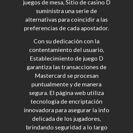
juegos de mesa, Sitio de casino D
suministra una serie de
alternativas para coincidir a las
preferencias de cada apostador.
Con su dedicación con la
contentamiento del usuario,
Establecimiento de juego D
garantiza las transacciones de
Mastercard se procesan
puntualmente y de manera
segura. El página web utiliza
tecnología de encriptación
innovadora para asegurar la info
delicada de los jugadores,
brindando seguridad a lo largo