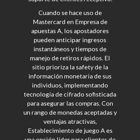
Cuando se hace uso de
Mastercard en Empresa de
apuestas A, los apostadores
pueden anticipar ingresos
instantáneos y tiempos de
manejo de retiros rápidos. El
sitio prioriza la safety de la
información monetaria de sus
individuos, implementando
tecnología de cifrado sofisticada
para asegurar las compras. Con
un rango de monedas aceptadas y
ventajas atractivas,
Establecimiento de juego A es
una opción líder para clientes de