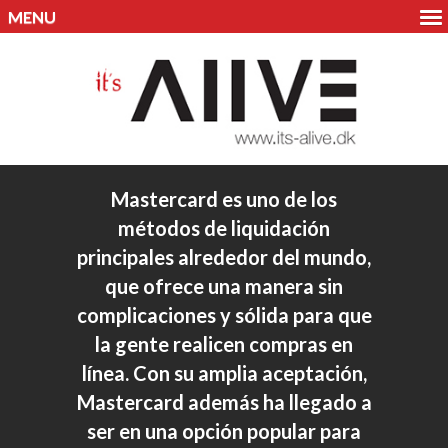
MENU
Mastercard es uno de los
métodos de liquidación
principales alrededor del mundo,
que ofrece una manera sin
complicaciones y sólida para que
la gente realicen compras en
línea. Con su amplia aceptación,
Mastercard además ha llegado a
ser en una opción popular para