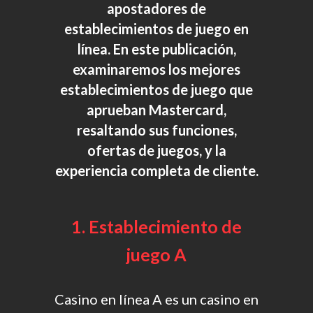
apostadores de
establecimientos de juego en
línea. En este publicación,
examinaremos
los mejores
establecimientos de juego que
aprueban Mastercard,
resaltando sus funciones,
ofertas de juegos, y la
experiencia completa de cliente.
1. Establecimiento de
juego A
Casino en línea A es un casino en