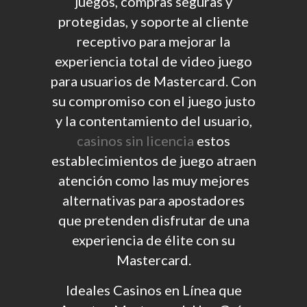
juegos, compras seguras y
protegidas, y soporte al cliente
receptivo para mejorar la
experiencia total de video juego
para usuarios de Mastercard. Con
su compromiso con el juego justo
y la contentamiento del usuario,
casinos sin licencia
estos
establecimientos de juego atraen
atención como las muy mejores
alternativas para apostadores
que pretenden disfrutar de una
experiencia de élite con su
Mastercard.
Ideales Casinos en Línea que