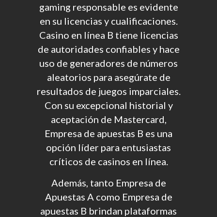
gaming responsable es evidente
en su licencias y cualificaciones.
Casino en línea B tiene licencias
de autoridades confiables y hace
uso de generadores de números
aleatorios para asegúrate de
resultados de juegos imparciales.
Con su excepcional historial y
aceptación de Mastercard,
Empresa de apuestas B es una
opción líder para entusiastas
críticos de casinos en línea.
Además, tanto Empresa de
Apuestas A como Empresa de
apuestas B brindan plataformas