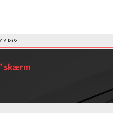
Y VIDEO
,4” skærm