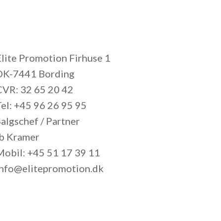
Elite Promotion Firhuse 1
DK-7441 Bording
CVR: 32 65 20 42
Tel: +45 96 26 95 95
algschef / Partner
Ib Kramer
Mobil: +45 51 17 39 11
info@elitepromotion.dk