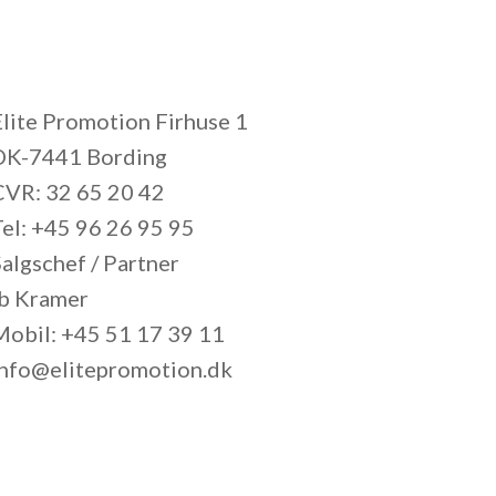
Elite Promotion Firhuse 1
DK-7441 Bording
CVR: 32 65 20 42
Tel: +45 96 26 95 95
algschef / Partner
Ib Kramer
Mobil: +45 51 17 39 11
info@elitepromotion.dk