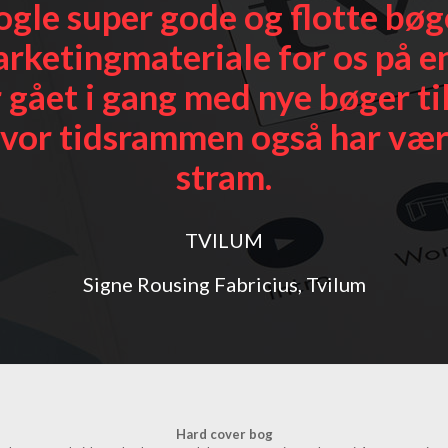
ogle super gode og flotte bøg
rketingmateriale for os på e
 gået i gang med nye bøger ti
vor tidsrammen også har vær
stram.
TVILUM
Signe Rousing Fabricius, Tvilum
Hard cover bog