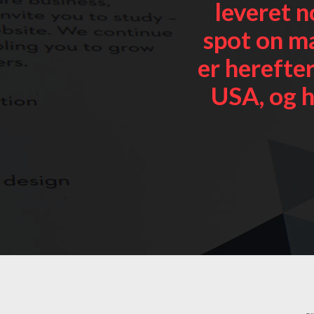
leveret n
spot on ma
er herefter
USA, og h