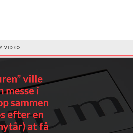
Y VIDEO
ren” ville
n messe i
e op sammen
s efter en
ytår) at få