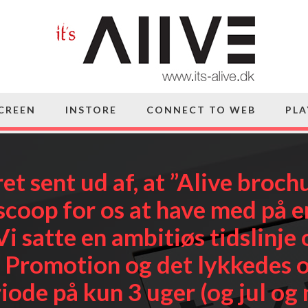
SCREEN
INSTORE
CONNECT TO WEB
PLA
ret sent ud af, at ”Alive brochu
scoop for os at have med på e
Vi satte en ambitiøs tidslinj
 Promotion og det lykkedes o
iode på kun 3 uger (og jul og n