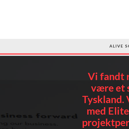
ALIVE 
Vi fandt 
være et 
Tyskland. 
med Elite
projektper